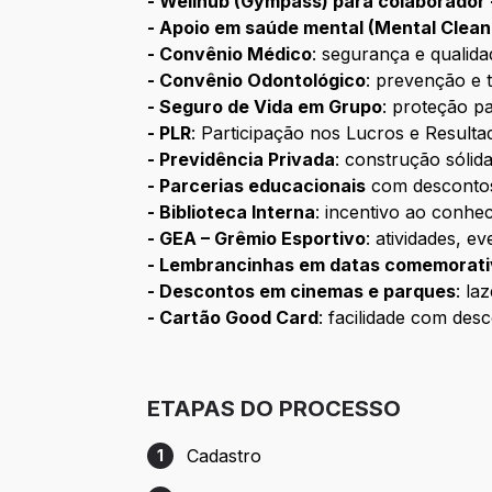
- Wellhub (Gympass) para colaborador
- Apoio em saúde mental (Mental Clean
- Convênio Médico
: segurança e qualid
- Convênio Odontológico
: prevenção e 
- Seguro de Vida em Grupo
: proteção p
- PLR
: Participação nos Lucros e Resulta
- Previdência Privada
: construção sólida
- Parcerias educacionais
com descontos 
- Biblioteca Interna
: incentivo ao conhe
- GEA – Grêmio Esportivo
: atividades, e
- Lembrancinhas em datas comemorat
- Descontos em cinemas e parques
: la
- Cartão Good Card
: facilidade com de
ETAPAS DO PROCESSO
Cadastro
1
Etapa 1: Cadastro