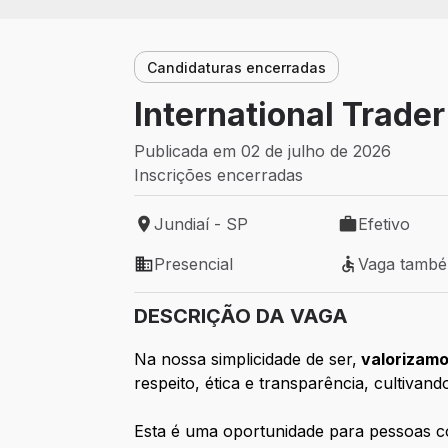
Candidaturas encerradas
International Trader
Publicada em 02 de julho de 2026
Inscrições encerradas
Jundiaí - SP
Efetivo
Local de trabalho: Jundiaí - SP
Tipo de vaga: 
Presencial
Vaga tamb
Modelo de trabalho: Presencial
Vaga também 
DESCRIÇÃO DA VAGA
Na nossa simplicidade de ser,
valorizamo
respeito, ética e transparência, cultivan
Esta é uma oportunidade para pessoas c