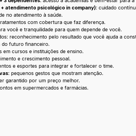
 + 3 dependentes
: acesso a academias e bem-estar para a f
 + atendimento psicológico in company)
: cuidado contínu
ade no atendimento à saúde.
tratamentos com cobertura que faz diferença.
ara você e tranquilidade para quem depende de você.
dos: reconhecimento pelo resultado que você ajuda a const
 do futuro financeiro.
em cursos e instituições de ensino.
cimento e crescimento pessoal.
ventos e esportes para integrar e fortalecer o time.
ivas
: pequenos gestos que mostram atenção.
zer garantido por um preço melhor.
scontos em supermercados e farmácias.